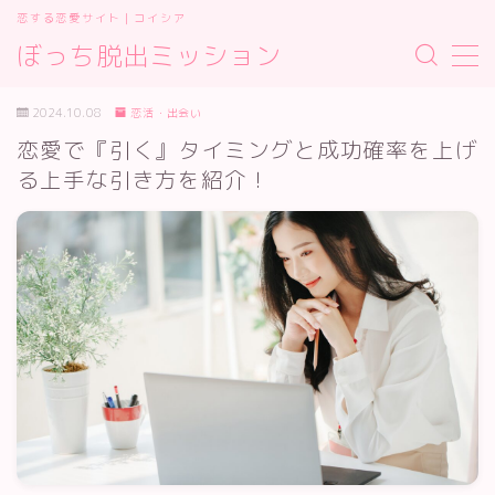
恋する恋愛サイト｜コイシア
ぼっち脱出ミッション
MENU
お問い合わせ
2024.10.08
恋活・出会い
サイトマップ
恋愛で『引く』タイミングと成功確率を上げ
デモプリセット記事 #2
る上手な引き方を紹介！
プライバシーポリシー
プライバシーポリシー
利用規約／特定商取引法に基づく表記
有料記事の決済完了ページ
運営者情報
運営者情報