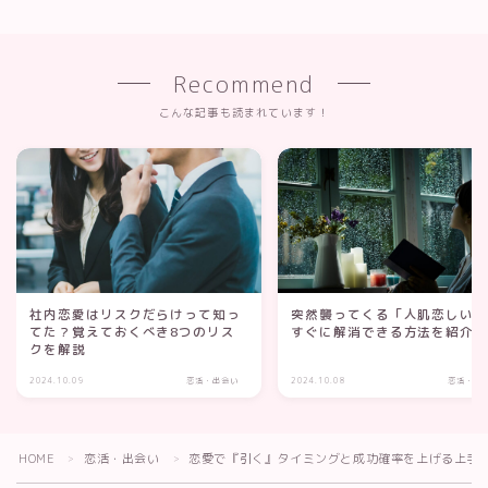
Recommend
こんな記事も読まれています！
社内恋愛はリスクだらけって知っ
突然襲ってくる「人肌恋しい
てた？覚えておくべき8つのリス
すぐに解消できる方法を紹介
クを解説
2024.10.09
恋活・出会い
2024.10.08
恋活・出
HOME
恋活・出会い
恋愛で『引く』タイミングと成功確率を上げる上手
＞
＞