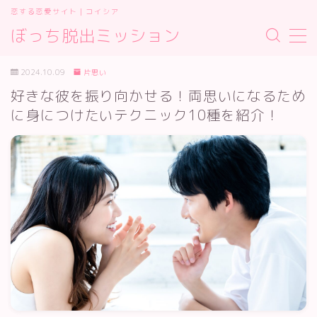
恋する恋愛サイト｜コイシア
ぼっち脱出ミッション
MENU
お問い合わせ
2024.10.09
片思い
サイトマップ
好きな彼を振り向かせる！両思いになるため
デモプリセット記事 #2
に身につけたいテクニック10種を紹介！
プライバシーポリシー
プライバシーポリシー
利用規約／特定商取引法に基づく表記
有料記事の決済完了ページ
運営者情報
運営者情報