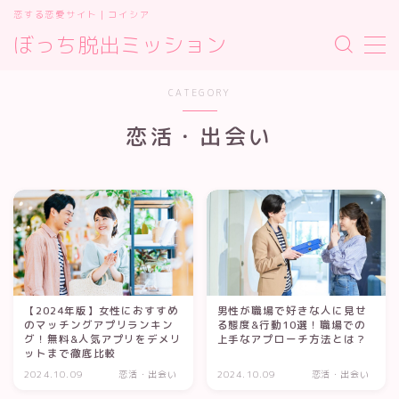
恋する恋愛サイト｜コイシア
ぼっち脱出ミッション
MENU
お問い合わせ
CATEGORY
サイトマップ
デモプリセット記事 #2
恋活・出会い
プライバシーポリシー
プライバシーポリシー
利用規約／特定商取引法に基づく表記
有料記事の決済完了ページ
運営者情報
運営者情報
【2024年版】女性におすすめ
男性が職場で好きな人に見せ
のマッチングアプリランキン
る態度&行動10選！職場での
グ！無料&人気アプリをデメリ
上手なアプローチ方法とは？
ットまで徹底比較
2024.10.09
恋活・出会い
2024.10.09
恋活・出会い