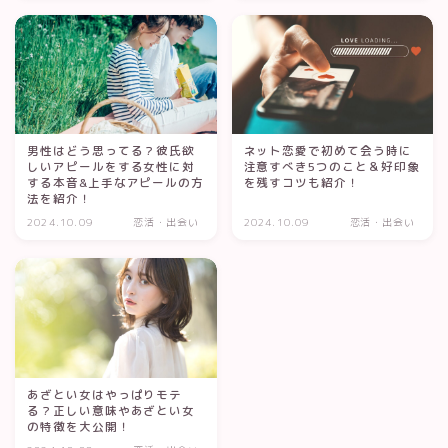
男性はどう思ってる？彼氏欲
ネット恋愛で初めて会う時に
しいアピールをする女性に対
注意すべき5つのこと＆好印象
する本音&上手なアピールの方
を残すコツも紹介！
法を紹介！
2024.10.09
恋活・出会い
2024.10.09
恋活・出会い
あざとい女はやっぱりモテ
る？正しい意味やあざとい女
の特徴を大公開！