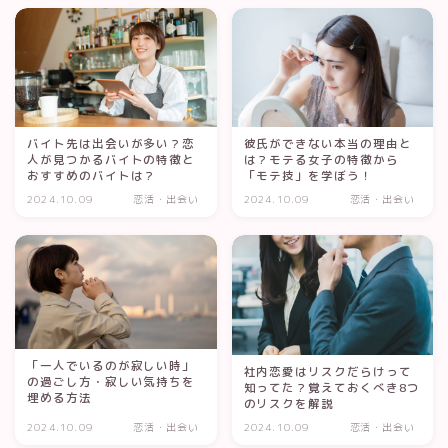
バイト先は出会いが多い？恋
彼氏ができない本当の理由と
人が見つかるバイトの特徴と
は？モテる女子の特徴から
おすすめのバイトは？
「モテ技」を学ぼう！
2024.10.09
恋活・出会い
2024.10.09
恋活・出会い
「一人でいるのが寂しい時」
社内恋愛はリスクだらけって
の過ごし方・寂しい気持ちを
知ってた？覚えておくべき8つ
埋める方法
のリスクを解説
2024.10.09
恋活・出会い
2024.10.09
恋活・出会い