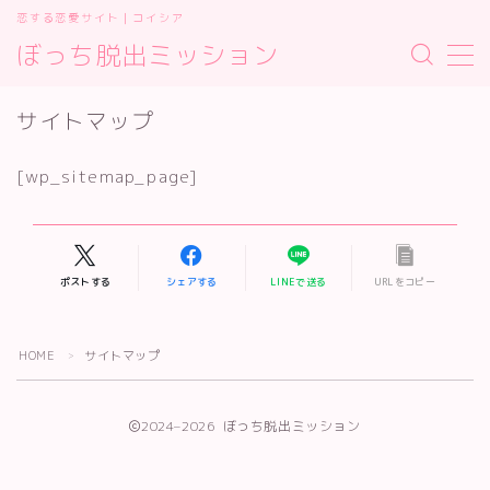
恋する恋愛サイト｜コイシア
ぼっち脱出ミッション
MENU
お問い合わせ
サイトマップ
サイトマップ
デモプリセット記事 #2
[wp_sitemap_page]
プライバシーポリシー
プライバシーポリシー
利用規約／特定商取引法に基づく表記
有料記事の決済完了ページ
運営者情報
ポストする
シェアする
LINEで送る
URLをコピー
運営者情報
HOME
サイトマップ
＞
2024–2026 ぼっち脱出ミッション