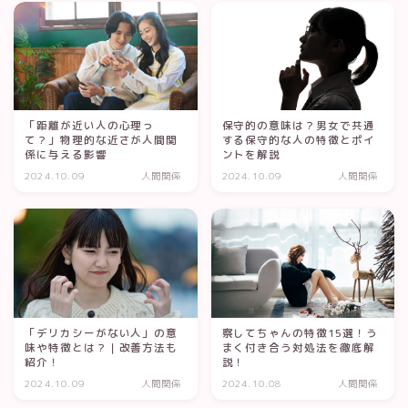
「距離が近い人の心理っ
保守的の意味は？男女で共通
て？」物理的な近さが人間関
する保守的な人の特徴とポイ
係に与える影響
ントを解説
2024.10.09
人間関係
2024.10.09
人間関係
「デリカシーがない人」の意
察してちゃんの特徴15選！う
味や特徴とは？｜改善方法も
まく付き合う対処法を徹底解
紹介！
説！
2024.10.09
人間関係
2024.10.08
人間関係