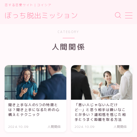
恋する恋愛サイト｜コイシア
ぼっち脱出ミッション
MENU
お問い合わせ
CATEGORY
サイトマップ
デモプリセット記事 #2
人間関係
プライバシーポリシー
プライバシーポリシー
利用規約／特定商取引法に基づく表記
有料記事の決済完了ページ
運営者情報
運営者情報
聞き上手な人の5つの特徴と
「悪い人じゃないんだけ
は？聞き上手になるための心
ど…」と思う相手は嫌いなこ
構えとテクニック
とが多い？違和感を感じた相
手とうまく距離を取る方法
2024.10.09
人間関係
2024.10.09
人間関係