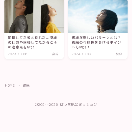
同棲してた彼と別れた...復縁
復縁が難しいパターンとは？
の仕方や同棲してたからこそ
復縁の可能性をあげるポイン
の注意点を紹介
トも紹介！
2024.10.08
復縁
2024.10.08
復縁
HOME
復縁
＞
2024–2026 ぼっち脱出ミッション