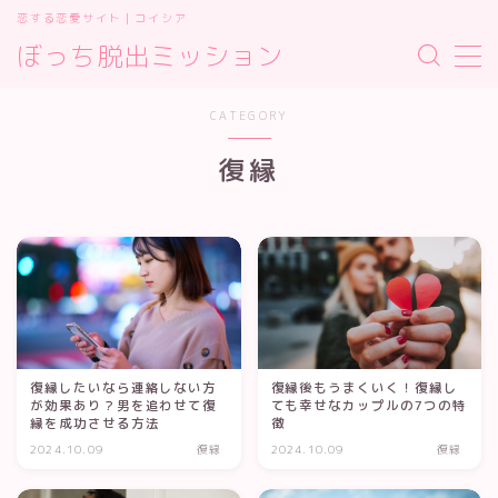
恋する恋愛サイト｜コイシア
ぼっち脱出ミッション
MENU
お問い合わせ
CATEGORY
サイトマップ
デモプリセット記事 #2
復縁
プライバシーポリシー
プライバシーポリシー
利用規約／特定商取引法に基づく表記
有料記事の決済完了ページ
運営者情報
運営者情報
復縁したいなら連絡しない方
復縁後もうまくいく！復縁し
が効果あり？男を追わせて復
ても幸せなカップルの7つの特
縁を成功させる方法
徴
2024.10.09
復縁
2024.10.09
復縁