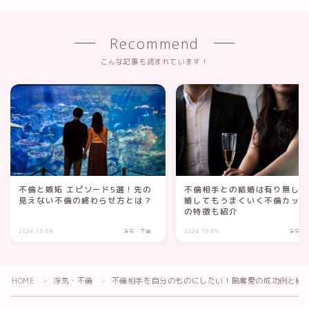
Recommend
こんな記事も読まれています！
不倫と嫉妬 エピソード5選！先の
不倫相手との結婚は有り無し
見えない不倫の終わらせ方とは？
婚してもうまくいく不倫カッ
の特徴も紹介
2024.10.08
浮気・不倫
2024.10.09
浮気・
HOME
浮気・不倫
不倫相手を自分のものにしたい！略奪愛の成功例と秘
＞
＞