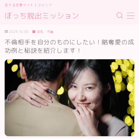
恋する恋愛サイト｜コイシア
ぼっち脱出ミッション
MENU
お問い合わせ
2024.10.08
浮気・不倫
サイトマップ
不倫相手を自分のものにしたい！略奪愛の成
デモプリセット記事 #2
功例と秘訣を紹介します！
プライバシーポリシー
プライバシーポリシー
利用規約／特定商取引法に基づく表記
有料記事の決済完了ページ
運営者情報
運営者情報