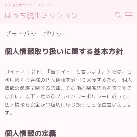
恋する恋愛サイト｜コイシア
ぼっち脱出ミッション
MENU
お問い合わせ
プライバシーポリシー
サイトマップ
デモプリセット記事 #2
個人情報取り扱いに関する基本方針
プライバシーポリシー
プライバシーポリシー
利用規約／特定商取引法に基づく表記
コイシア（以下、「当サイト」と言います。）では、ご
有料記事の決済完了ページ
利用頂くお客様の個人情報を適切に保護するため、個人
運営者情報
運営者情報
情報の保護に関する法律、その他の関係法令を遵守する
と共に、以下に定めるプライバシーポリシーに従って、
個人情報を安全かつ適切に取り扱うことを宣言いたしま
す。
個人情報の定義