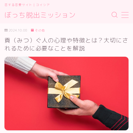
恋する恋愛サイト｜コイシア
ぼっち脱出ミッション
MENU
お問い合わせ
2024.10.08
その他
サイトマップ
貢（みつ）ぐ人の心理や特徴とは？大切にさ
デモプリセット記事 #2
れるために必要なことを解説
プライバシーポリシー
プライバシーポリシー
利用規約／特定商取引法に基づく表記
有料記事の決済完了ページ
運営者情報
運営者情報