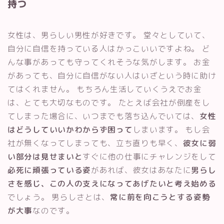
持つ
女性は、男らしい男性が好きです。 堂々としていて、
自分に自信を持っている人はかっこいいですよね。 ど
んな事があっても守ってくれそうな気がします。 お金
があっても、自分に自信がない人はいざという時に助け
てはくれません。 もちろん生活していくうえでお金
は、とても大切なものです。 たとえば会社が倒産をし
てしまった場合に、いつまでも落ち込んでいては、
女性
はどうしていいかわからず困って
しまいます。 もし会
社が無くなってしまっても、立ち直りも早く、
彼女に弱
い部分は見せまいと
すぐに他の仕事にチャレンジをして
必死に頑張っている姿
があれば、彼女はあなたに
男らし
さを感じ、この人の支えになってあげたいと考え始める
でしょう。 男らしさとは、
常に前を向こうとする姿勢
が大事
なのです。