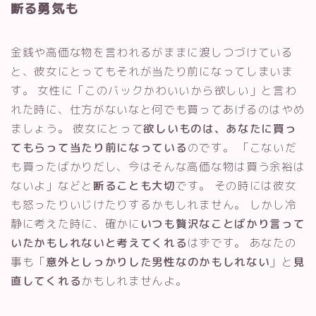
断る勇気も
金銭や高価な物を言われるがままに渡しつづけている
と、彼女にとってもそれが当たり前になってしまいま
す。 女性に「このバックかわいいから欲しい」と言わ
れた時に、仕方がないなと何でも買ってあげるのはやめ
ましょう。 彼女にとって
欲しいものは、あなたに買っ
てもらって当たり前になっている
のです。 「こないだ
も買ったばかりだし、今はそんな高価な物は買う余裕は
ないよ」などと
断ることも大切
です。 その時には彼女
も怒ったりいじけたりするかもしれません。 しかし冷
静に考えた時に、確かに
いつも贅沢なことばかり言って
いたかもしれないと考えてくれる
はずです。 あなたの
事も「
意外としっかりした男性なのかもしれない
」と
見
直してくれる
かもしれませんよ。