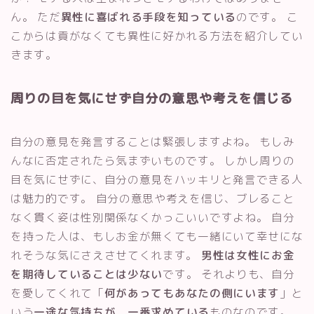
ん。 ただ
異性に喜ばれる手段を知っている
のです。 こ
こからは貢がなくても異性に好かれる方法を紹介してい
きます。
周りの目を気にせず自分の意思や考えを信じる
自分の意見を発言することは緊張しますよね。 もしみ
んなに否定されたら気まずいものです。 しかし周りの
目を気にせずに、自分の意見をハッキリと発言できる人
は魅力的です。 自分の意思や考えを信じ、ブレること
なく貫く姿は性別関係なくかっこいいですよね。 自分
を持った人は、もしお金が無くても一緒にいて幸せにな
れそうな気にさえさせてくれます。
男性は女性にお金
を期待していることは少ない
です。 それよりも、自分
を愛してくれて「
何があってもあなたの側にいます
」と
いう
一途な気持ちが、一番求めている
ものなのです。