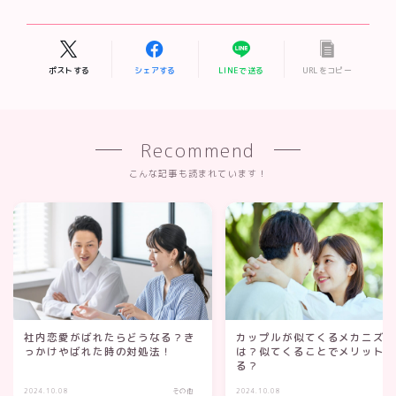
ポストする
シェアする
LINEで送る
URLをコピー
Recommend
こんな記事も読まれています！
社内恋愛がばれたらどうなる？き
カップルが似てくるメカニズ
っかけやばれた時の対処法！
は？似てくることでメリット
る？
2024.10.08
その他
2024.10.08
そ