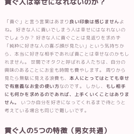
貢ぐ人は幸せになれないのか？
「貢ぐ」と言う言葉はあまり
良い印象は感じません
よ
ね。 好きな人に貢いでしまう人は幸せにはなれないの
でしょうか？ 好きな人に貢ぐことは見返りを求めず
「純粋に好きな人の喜ぶ顔が見たい」という気持ちか
ら、本当に好きな相手であれば貢ことは幸せなのかもし
れません。 世間でオタクと呼ばれる人たちは、自分の
興味のあることにお金も時間も費やします。 周りから
見たら無駄に見える浪費も、
本人にとってはとても幸せ
で有意義なお金の使い方
なのです。 しかし、
もし相手
にも何かを求めるのであれば、上手くいくことはありま
せん。
いつか自分を好きになってくれるまで待とうと
考えている場合も同じで難しいです。
貢ぐ人の5つの特徴（男女共通）