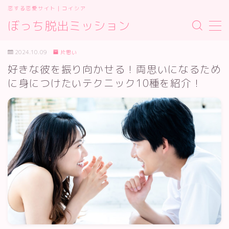
恋する恋愛サイト｜コイシア
ぼっち脱出ミッション
MENU
お問い合わせ
2024.10.09
片思い
サイトマップ
好きな彼を振り向かせる！両思いになるため
デモプリセット記事 #2
に身につけたいテクニック10種を紹介！
プライバシーポリシー
プライバシーポリシー
利用規約／特定商取引法に基づく表記
有料記事の決済完了ページ
運営者情報
運営者情報