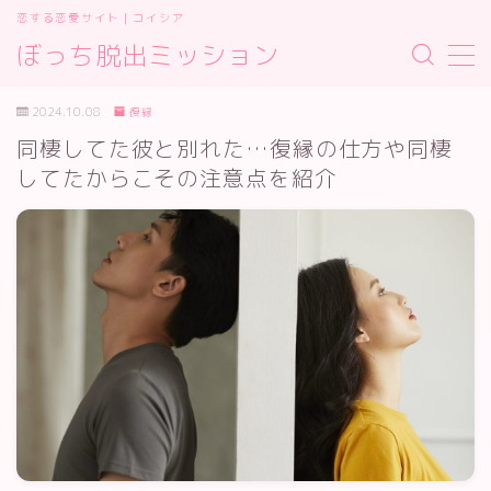
恋する恋愛サイト｜コイシア
ぼっち脱出ミッション
MENU
お問い合わせ
2024.10.08
復縁
サイトマップ
同棲してた彼と別れた…復縁の仕方や同棲
デモプリセット記事 #2
してたからこその注意点を紹介
プライバシーポリシー
プライバシーポリシー
利用規約／特定商取引法に基づく表記
有料記事の決済完了ページ
運営者情報
運営者情報