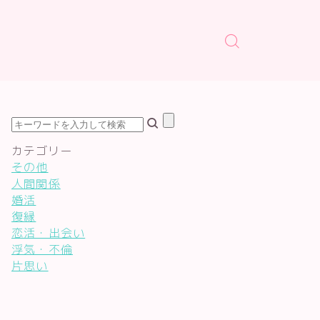
カテゴリー
その他
人間関係
婚活
復縁
恋活・出会い
浮気・不倫
片思い