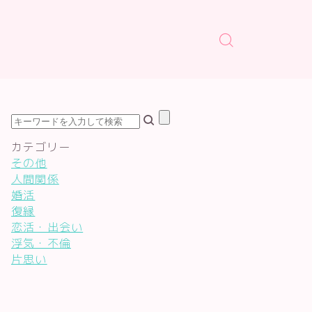
カテゴリー
その他
人間関係
婚活
復縁
恋活・出会い
浮気・不倫
片思い